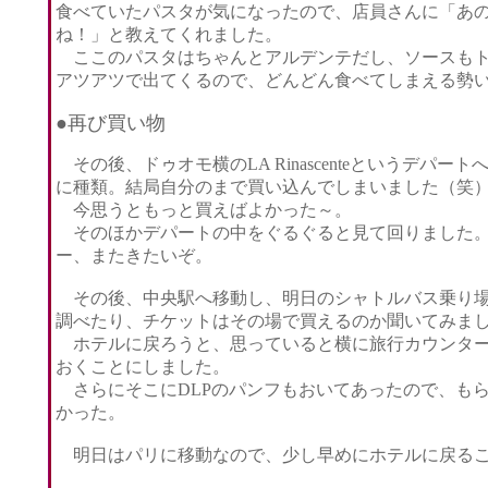
食べていたパスタが気になったので、店員さんに「あ
ね！」と教えてくれました。
ここのパスタはちゃんとアルデンテだし、ソースもト
アツアツで出てくるので、どんどん食べてしまえる勢
●再び買い物
その後、ドゥオモ横のLA Rinascenteという
に種類。結局自分のまで買い込んでしまいました（笑
今思うともっと買えばよかった～。
そのほかデパートの中をぐるぐると見て回りました。
ー、またきたいぞ。
その後、中央駅へ移動し、明日のシャトルバス乗り場
調べたり、チケットはその場で買えるのか聞いてみま
ホテルに戻ろうと、思っていると横に旅行カウンター
おくことにしました。
さらにそこにDLPのパンフもおいてあったので、もら
かった。
明日はパリに移動なので、少し早めにホテルに戻るこ