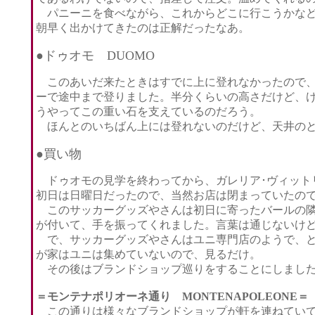
パニーニを食べながら、これからどこに行こうかなど
朝早く出かけてきたのは正解だったなあ。
●ドゥオモ DUOMO
このあいだ来たときはすでに上に登れなかったので、
ーで途中まで登りました。半分くらいの高さだけど、
うやってこの重い石を支えているのだろう。
ほんとのいちばん上には登れないのだけど、天井のと
●買い物
ドゥオモの見学を終わってから、ガレリア･ヴィット
初日は日曜日だったので、当然お店は閉まっていたの
このサッカーグッズやさんは初日に寄ったバールの隣
が付いて、手を振ってくれました。言葉は通じないけ
で、サッカーグッズやさんはユニ専門店のようで、と
が家はユニは集めていないので、見るだけ。
その後はブランドショップ巡りをすることにしまし
＝モンテナポリオーネ通り MONTENAPOLEONE＝
この通りは様々なブランドショップが軒を連ねていて