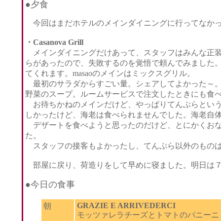
●夕食
今回はまだホテルのメインダイニングに行ってなかっ
・Casanova Grill
メインダイニングだけあって、スタッフはみんな正装
らがあったので、失敗するのを覚悟で頼んでみました
てくれます。masaoのメインはミックスグリル。
最初のサラダからすごい量。シェアしてよかった～。
野菜のスープ。ルームサービスで注文したときにも食
お待ちかねのメインだけど、やっぱりてんぷらという
しかったけど、海老は食べられませんでした。海老自
デザートを食べようと思ったのだけど、とにかくおな
た。
スタッフの接客もよかったし、てんぷら以外のものは
部屋に戻り、荷造りをして早めに寝ました。明日は７
●今日の食事
GRAZIE E ARRIVEDERCI
朝
モッツァレラチーズとトマトのパニーニ