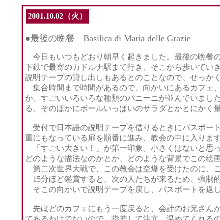
2001.10.02（火）
●最後の晩餐 Basilica di Maria delle Grazie
今日もいつもどおり朝早く起きました。最後の晩餐の見
下鉄で最寄のカドルナ駅まで行き、そこから歩いていき
説明テープの貸し出しもあるとのことなので、せっか
集合時間まで時間があるので、向かいにあるカフェ、GRA
か、すごいいろいろな種類のパニーニが並んでいまし
る。そのほかにボールいっぱいのサラダとかとにかく
受付で日本語の説明テープを借りるときにパスポート
重にもなっている扉を順番に進み、教会の中に入りま
「すごい大きい！」が第一印象。小さくはないと思っ
どのような描法なのかとか、どのような背景でこの絵
第二次世界大戦で、この教会は空爆を受けたのに、こ
15分ほど鑑賞すると、次の人たちが来るため、強制
そこの向かいで説明テープを戻し、パスポートを返し
先ほどのカフェにもう一度戻ると、会計のお兄さんが
てあるわけでないので、指差して注文。温めてくれる