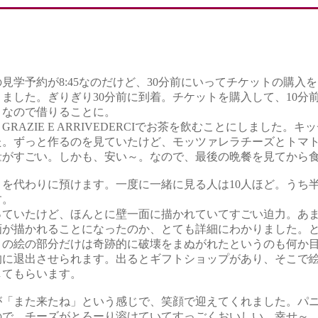
学予約が8:45なのだけど、30分前にいってチケットの購入
ました。ぎりぎり30分前に到着。チケットを購入して、10分
くなので借りることに。
ZIE E ARRIVEDERCIでお茶を飲むことにしました。
た。ずっと作るのを見ていたけど、モッツァレラチーズとトマ
量がすごい。しかも、安い～。なので、最後の晩餐を見てから
を代わりに預けます。一度に一緒に見る人は10人ほど。うち
す。
ていたけど、ほんとに壁一面に描かれていてすごい迫力。あま
画が描かれることになったのか、とても詳細にわかりました。
の絵の部分だけは奇跡的に破壊をまぬがれたというのも何か目
的に退出させられます。出るとギフトショップがあり、そこで
てもらいます。
「また来たね」という感じで、笑顔で迎えてくれました。パニ
ので、チーズがとろーり溶けていてすっごくおいしい。幸せ～