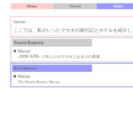
Home
Travel
Hotel
macao
ここでは、私がいったマカオの旅行記とホテルを紹介し
Travel Reports
■
Macao
■
-2008 APR-
12年ぶりのマカオとおまけの香港
Hotel Reports
■
Macao
■
The Westin Resort, Macau