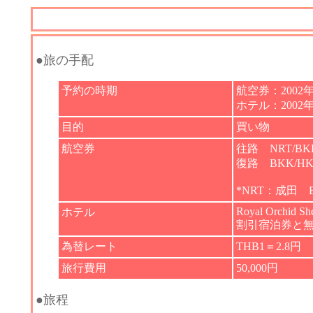
●旅の手配
予約の時期
航空券：2002
ホテル：2002
目的
買い物
航空券
往路 NRT/B
復路 BKK/HKG
*NRT：成田
Royal Orchid Sh
ホテル
割引宿泊券と
為替レート
THB1＝2.8円
旅行費用
50,000円
●旅程