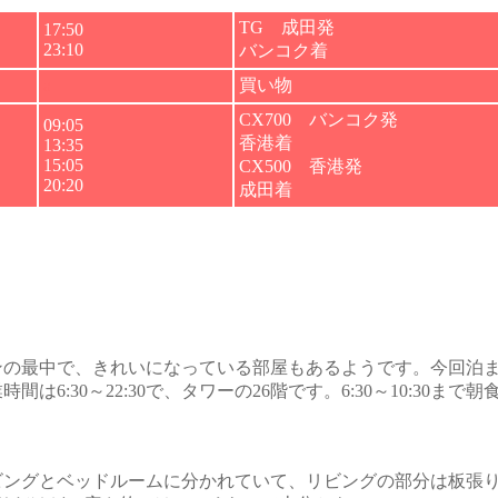
TG 成田発
17:50
23:10
バンコク着
a
買い物
CX700 バンコク発
09:05
香港着
13:35
15:05
CX500 香港発
20:20
成田着
の最中で、きれいになっている部屋もあるようです。今回泊ま
:30～22:30で、タワーの26階です。6:30～10:30まで朝食、1
ビングとベッドルームに分かれていて、リビングの部分は板張