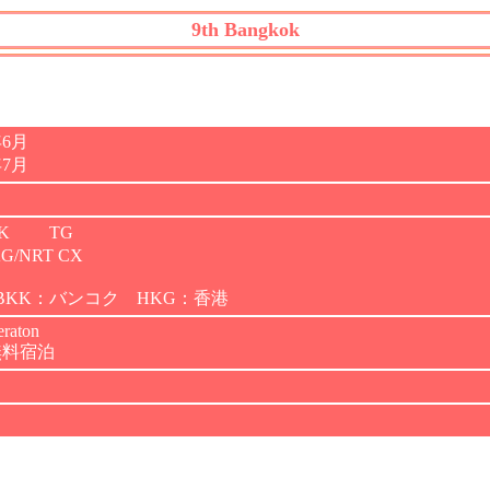
9th Bangkok
年6月
年7月
KK TG
/NRT CX
 BKK：バンコク HKG：香港
eraton
無料宿泊