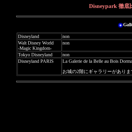
Disneypark 
Ga
Disneyland
non
Walt Disney World
non
-Magic Kingdom-
Tokyo Disneyland
non
Disneyland PARIS
La Galerie de la Belle au Bois Do
お城の2階にギャラリーがあり